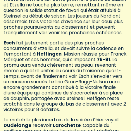
et Etzella ne touche plus terre, remettant même en
question le solide statut de favori qui était affublé à
Steinsel au début de saison. Les joueurs du Nord ont
désormais trois victoires d’avance sur leur deux plus
proches poursuivants au classement et peuvent
tranquillement voir venir les prochaines échéances.
Esch
fait justement partie des plus proches
concurrents d’Etzella, et devait suivre la cadence en
l’emportant à
Heffingen
. Mission réussie pour Franck
Mériguet et ses hommes, qui s’imposent
75-91
. Le
promu aura vendu chèrement sa peau, revenant
même à quatre unités au cours du troisième quart-
temps, avant de finalement voir Esch s’envoler vers
un nouveau succès. Le trio Grun-Rugg-Nelson aura
encore grandement contribué à la victoire finale
d’une équipe qui continue de s’accrocher à sa place
de dauphin, partagée avec Steinsel. Heffigen reste
scotché dans le groupe du bas de classement avec 2
victoires pour 8 défaites.
Le match le plus incertain de la soirée d’hier voyait
Dudelange
recevoir
Larochette
. Capable du
meilleur comme du pire, les visiteurs ont réalisé un