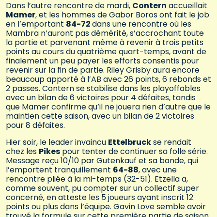
Dans l’autre rencontre de mardi,
Contern
accueillait
Mamer
, et les hommes de Gabor Boros ont fait le job
en l’emportant
84-72
dans une rencontre où les
Mambra n’auront pas démérité, s’accrochant toute
la partie et parvenant même à revenir à trois petits
points au cours du quatrième quart-temps, avant de
finalement un peu payer les efforts consentis pour
revenir sur la fin de partie. Riley Grisby aura encore
beaucoup apporté à l’AB avec 26 points, 6 rebonds et
2 passes. Contern se stabilise dans les playoffables
avec un bilan de 6 victoires pour 4 défaites, tandis
que Mamer confirme qu’il ne jouera rien d’autre que le
maintien cette saison, avec un bilan de 2 victoires
pour 8 défaites.
Hier soir, le leader invaincu
Ettelbruck
se rendait
chez les
Pikes
pour tenter de continuer sa folle série.
Message reçu 10/10 par Gutenkauf et sa bande, qui
l’emportent tranquillement
64-88
, avec une
rencontre pliée à la mi-temps (32-51). Etzella a,
comme souvent, pu compter sur un collectif super
concerné, en atteste les 5 joueurs ayant inscrit 12
points ou plus dans l’équipe. Gavin Love semble avoir
trouvé la formule sur cette première partie de saison