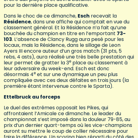
pour la dernière place qualificative.
Dans le choc de ce dimanche,
Esch
recevait la
Résidence
, dans une affiche qui comptait en vue du
classement général. Et la Résidence n’a fait qu’une
bouchée du champion en titre en l’emportant
73-
103
. L’absence de Clancy Rugg aura pesé pour les
locaux, mais la Résidence, dans le sillage de Leon
Ayers III encore auteur d’un gros match (31 pts, 5
rebs, 4 asts), aura réalisé une très belle prestation qui
e
leur permet de gratter la 3
place au classement à
leur adversaire du week-end. Esch est donc
e
désormais 4
et sur une dynamique un peu plus
compliquée avec ces deux défaites en trois jours (la
première étant intervenue contre le Sparta).
Ettelbruck au forceps
Le duel des extrêmes opposait les Pikes, qui
affrontaient l’Amicale ce dimanche. Le leader du
championnat s’est imposé dans la douleur 79-85, au
prix d’un dernier quart-temps où les vice-champions
auront su mettre le coup de collier nécessaire pour
faire la différence. Un scoring bien réparti du côté des