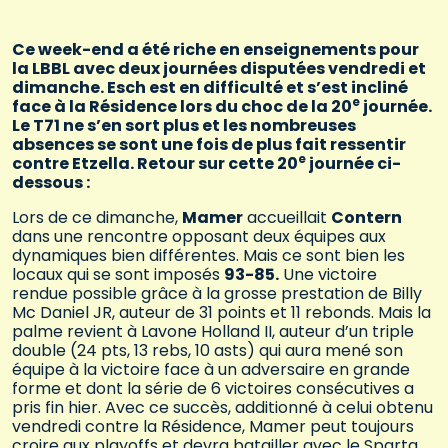
Ce week-end a été riche en enseignements pour
la LBBL avec deux journées disputées vendredi et
dimanche. Esch est en difficulté et s’est incliné
e
face à la Résidence lors du choc de la 20
journée.
Le T71 ne s’en sort plus et les nombreuses
absences se sont une fois de plus fait ressentir
e
contre Etzella. Retour sur cette 20
journée ci-
dessous :
Lors de ce dimanche,
Mamer
accueillait
Contern
dans une rencontre opposant deux équipes aux
dynamiques bien différentes. Mais ce sont bien les
locaux qui se sont imposés
93-85.
Une victoire
rendue possible grâce à la grosse prestation de Billy
Mc Daniel JR, auteur de 31 points et 11 rebonds. Mais la
palme revient à Lavone Holland II, auteur d’un triple
double (24 pts, 13 rebs, 10 asts) qui aura mené son
équipe à la victoire face à un adversaire en grande
forme et dont la série de 6 victoires consécutives a
pris fin hier. Avec ce succès, additionné à celui obtenu
vendredi contre la Résidence, Mamer peut toujours
croire aux playoffs et devra batailler avec le Sparta