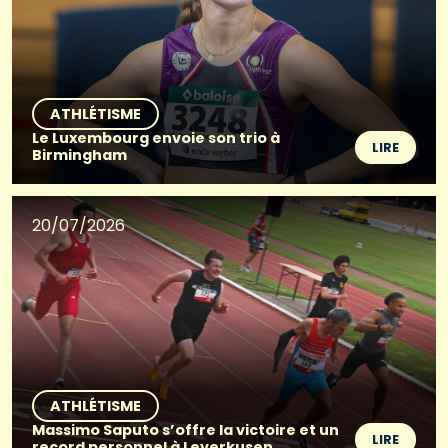
ATHLÉTISME
Le Luxembourg envoie son trio à
LIRE
Birmingham
20/07/2026
ATHLÉTISME
Massimo Saputo s’offre la victoire et un
LIRE
record personnel à Leverkusen