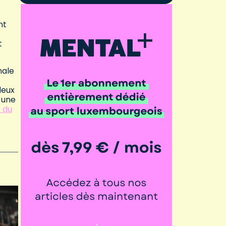
nt
t
nale
deux
 une
 du