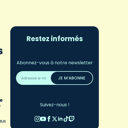
Restez informés
s
Abonnez-vous à notre newsletter
Adresse
email
JE M’ABONNE
*
re
Suivez-nous !
c
aux