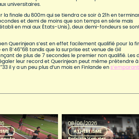
x universitaires.
 la finale du 800m qui se tiendra ce soir à 21h en termina
 secondes et demi de moins que son temps en série mais
tabli en mai aux États-Unis), deux demi-fondeurs se son
n Querinjean s’est en effet facilement qualifié pour la fi
 en 8’46″68 tandis que la surprise est venue de Gil
nçant de plus de 7 secondes le premier non qualifié. Les 
d’égaler leur record et Querinjean peut même prétendre à
4″33 il y a un peu plus d’un mois en Finlande en
s’emparant
26
08/06/2026
ISME
ATHLÉTISME
Saputo
Patrizia Van der