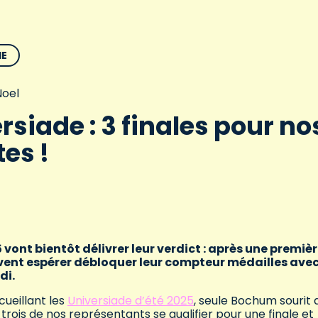
ME
oel
rsiade : 3 finales pour no
tes !
 vont bientôt délivrer leur verdict : après une premiè
ent espérer débloquer leur compteur médailles ave
di.
cueillant les
Universiade d’été 2025
, seule Bochum sourit 
rois de nos représentants se qualifier pour une finale et