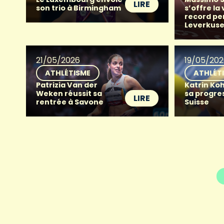
LIRE
son trio à Birmingham
s’offre la 
record pe
Leverkus
21/05/2026
19/05/20
ATHLÉTISME
ATHLÉT
Patrizia Van der
Katrin Ko
Weken réussit sa
sa progre
LIRE
rentrée à Savone
Suisse