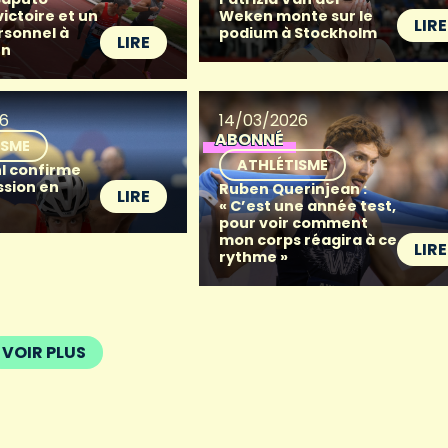
victoire et un
Weken monte sur le
LIRE
rsonnel à
podium à Stockholm
LIRE
en
26
14/03/2026
ABONNÉ
ISME
ATHLÉTISME
hl confirme
ssion en
Ruben Querinjean :
LIRE
« C’est une année test,
pour voir comment
mon corps réagira à ce
LIRE
rythme »
VOIR PLUS