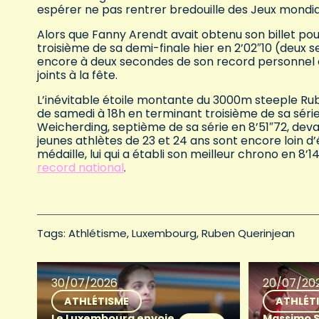
espérer ne pas rentrer bredouille des Jeux mondiau
Alors que Fanny Arendt avait obtenu son billet pour
troisième de sa demi-finale hier en 2’02″10 (deux
encore à deux secondes de son record personnel é
joints à la fête.
L’inévitable étoile montante du 3000m steeple Rube
de samedi à 18h en terminant troisième de sa série
Weicherding, septième de sa série en 8’51″72, deva
jeunes athlètes de 23 et 24 ans sont encore loin 
médaille, lui qui a établi son meilleur chrono en 8’1
record national
.
Tags: 
Athlétisme
Luxembourg
Ruben Querinjean
30/07/2026
20/07/20
ATHLÉTISME
ATHLÉT
Le Luxembourg envoie
Massimo 