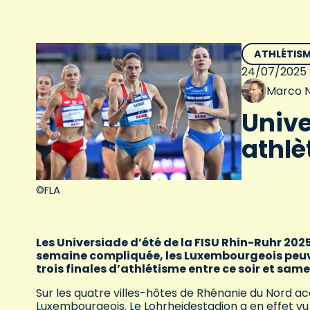
ATHLÉTIS
24/07/2025
Marco N
Unive
athlè
©FLA
Les Universiade d’été de la FISU Rhin-Ruhr 2025
semaine compliquée, les Luxembourgeois peuv
trois finales d’athlétisme entre ce soir et same
Sur les quatre villes-hôtes de Rhénanie du Nord ac
Luxembourgeois. Le Lohrheidestadion a en effet vu t