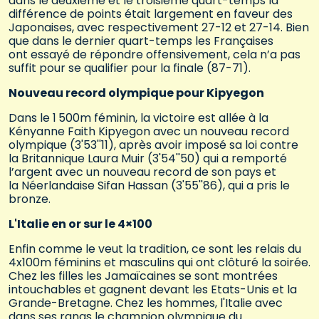
dans le deuxième et le troisième quart-temps la
différence de points était largement en faveur des
Japonaises, avec respectivement 27-12 et 27-14. Bien
que dans le dernier quart-temps les Françaises
ont essayé de répondre offensivement, cela n’a pas
suffit pour se qualifier pour la finale (87-71).
Nouveau record olympique pour Kipyegon
Dans le 1 500m féminin, la victoire est allée à la
Kényanne Faith Kipyegon avec un nouveau record
olympique (3'53''11), après avoir imposé sa loi contre
la Britannique Laura Muir (3'54''50) qui a remporté
l’argent avec un nouveau record de son pays et
la Néerlandaise Sifan Hassan (3'55''86), qui a pris le
bronze.
L'Italie en or sur le 4×100
Enfin comme le veut la tradition, ce sont les relais du
4x100m féminins et masculins qui ont clôturé la soirée.
Chez les filles les Jamaïcaines se sont montrées
intouchables et gagnent devant les Etats-Unis et la
Grande-Bretagne. Chez les hommes, l'Italie avec
dans ses rangs le champion olympique du