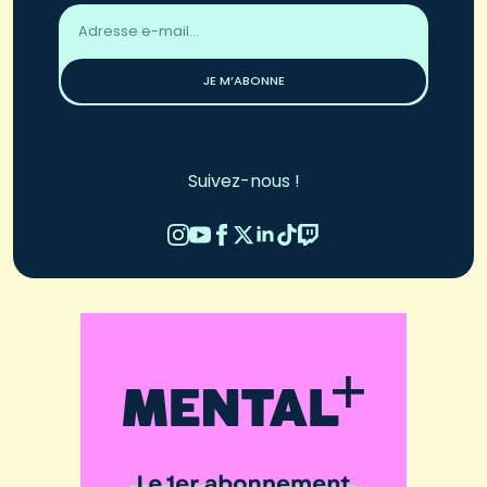
Adresse
email
*
JE M’ABONNE
Suivez-nous !