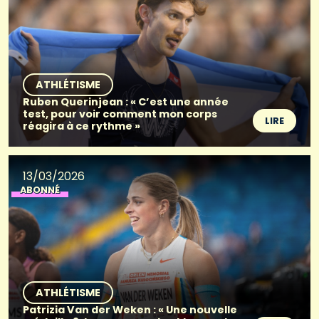
ATHLÉTISME
Ruben Querinjean : « C’est une année
test, pour voir comment mon corps
LIRE
réagira à ce rythme »
13/03/2026
ABONNÉ
ATHLÉTISME
Patrizia Van der Weken : « Une nouvelle