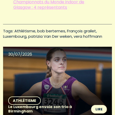
Championnats du Monde indoor de
Glasgow : 4 représentants
Tags: 
Athlétisme
bob bertemes
François grailet
Luxembourg
patrizia Van Der weken
vera hoffmann
30/07/2026
ATHLÉTISME
Le Luxembourg envoie son trio à
LIRE
Birmingham