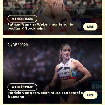
ATHLÉTISME
Patrizia Van der Weken monte sur le
LIRE
podium à Stockholm
21/05/2026
ATHLÉTISME
Patrizia Van der Weken réussit sa rentrée
LIRE
à Savone