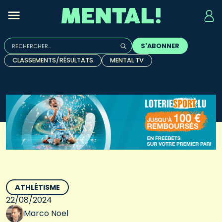
Rechercher :
S'ABONNER
Quand les résultats de l'auto-complétion sont disponibles, u
CLASSEMENTS/RÉSULTATS
MENTAL TV
ATHLÉTISME
22/08/2024
Marco Noel