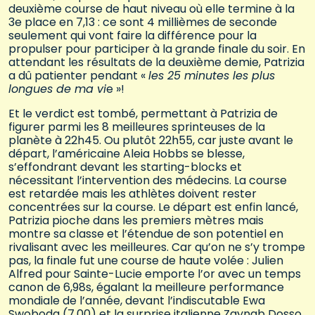
deuxième course de haut niveau où elle termine à la
3e place en 7,13 : ce sont 4 millièmes de seconde
seulement qui vont faire la différence pour la
propulser pour participer à la grande finale du soir. En
attendant les résultats de la deuxième demie, Patrizia
a dû patienter pendant «
les 25 minutes les plus
longues de ma vi
e »!
Et le verdict est tombé, permettant à Patrizia de
figurer parmi les 8 meilleures sprinteuses de la
planète à 22h45. Ou plutôt 22h55, car juste avant le
départ, l’américaine Aleia Hobbs se blesse,
s’effondrant devant les starting-blocks et
nécessitant l’intervention des médecins. La course
est retardée mais les athlètes doivent rester
concentrées sur la course. Le départ est enfin lancé,
Patrizia pioche dans les premiers mètres mais
montre sa classe et l’étendue de son potentiel en
rivalisant avec les meilleures. Car qu’on ne s’y trompe
pas, la finale fut une course de haute volée : Julien
Alfred pour Sainte-Lucie emporte l’or avec un temps
canon de 6,98s, égalant la meilleure performance
mondiale de l’année, devant l’indiscutable Ewa
Swoboda (7,00) et la surprise italienne Zaynab Dosso