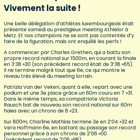
Vivement la suite !
Une belle délégation d’athlètes luxembourgeois était
présente samedi au prestigieux meeting Athlelor à
Metz. Et nos champions ne se sont pas contentés d’y
faire de la figuration, mais ont enquillé les perfs !
A commencer par Charles Grethen, qui a battu son
propre record national sur 1500m, en courant la finale
en 3’38 »30 (son précédent record était de 3’38 »65).
Il ne termine malgré tout que 6e, ce qui montre le
niveau très élevé du meeting lorrain.
Patrizia Van der Veken, quant à elle, repart avec une
podium et une 3e place grâce un 60m couru en 7 »31.
Dans le même temps, sa compatriote Victoria
Rausch bat de nouveau son record national sur 60m
haies avec un chrono de 8 »23.
Sur 800m, Charline Mathias termine 3e en 2’04 »32 et
Vera Hoffmann 6e, en battant au passage son record
personnel grâce à son chrono de 2’06 »00
(précédent record de 2’06 »98).