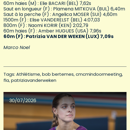
60m haies (M) : Elie BACARI (BEL) 7,62s
Saut en longueur (F) : Plamena MITKOVA (BUL) 6,40m
Saut à la perche (F) : Angelica MOSER (SUI) 4,60m
1500m (F) : Elise VANDERELST (BEL) 4:07,03
800m (F) : Naomi KORIR (KEN) 2:02,79
60m haies (F) : Amber HUGUES (USA) 7,96s
60m (F) : Patrizia VAN DER WEKEN (LUX) 7,09s
Marco Noel
Tags: 
Athlétisme
bob bertemes
cmcmindoormeeting
fla
patriziavanderweken
30/07/2026