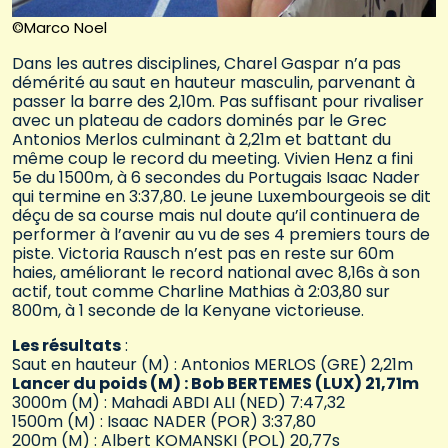
©Marco Noel
Dans les autres disciplines, Charel Gaspar n’a pas
démérité au saut en hauteur masculin, parvenant à
passer la barre des 2,10m. Pas suffisant pour rivaliser
avec un plateau de cadors dominés par le Grec
Antonios Merlos culminant à 2,21m et battant du
même coup le record du meeting. Vivien Henz a fini
5e du 1500m, à 6 secondes du Portugais Isaac Nader
qui termine en 3:37,80. Le jeune Luxembourgeois se dit
déçu de sa course mais nul doute qu’il continuera de
performer à l’avenir au vu de ses 4 premiers tours de
piste. Victoria Rausch n’est pas en reste sur 60m
haies, améliorant le record national avec 8,16s à son
actif, tout comme Charline Mathias à 2:03,80 sur
800m, à 1 seconde de la Kenyane victorieuse.
Les résultats
:
Saut en hauteur (M) : Antonios MERLOS (GRE) 2,21m
Lancer du poids (M) : Bob BERTEMES (LUX) 21,71m
3000m (M) : Mahadi ABDI ALI (NED) 7:47,32
1500m (M) : Isaac NADER (POR) 3:37,80
200m (M) : Albert KOMANSKI (POL) 20,77s