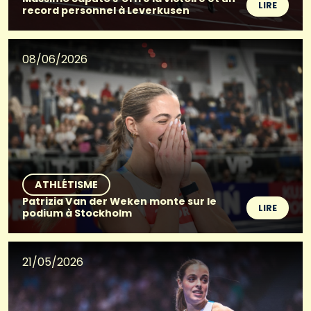
LIRE
record personnel à Leverkusen
08/06/2026
ATHLÉTISME
Patrizia Van der Weken monte sur le
LIRE
podium à Stockholm
21/05/2026