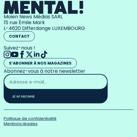
Moien News Médias SARL
15 rue Émile Mark
L-4620 Differdange LUXEMBOURG
CONTACT
Suivez-nous !
S’ABONNER À NOS MAGAZINES
Abonnez-vous à notre newsletter
Adresse
email
*
JE M’ABONNE
Politique de confidentialité
Mentions légales