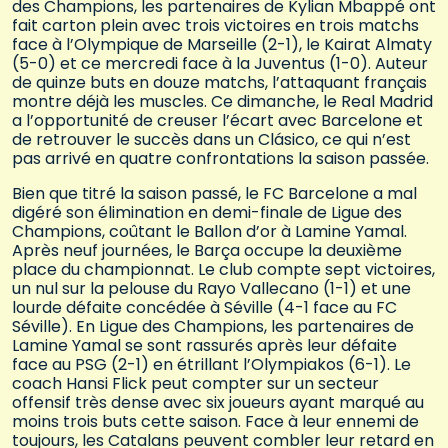
des Champions, les partenaires de Kylian Mbappé ont
fait carton plein avec trois victoires en trois matchs
face à l’Olympique de Marseille (2-1), le Kairat Almaty
(5-0) et ce mercredi face à la Juventus (1-0). Auteur
de quinze buts en douze matchs, l’attaquant français
montre déjà les muscles. Ce dimanche, le Real Madrid
a l’opportunité de creuser l’écart avec Barcelone et
de retrouver le succès dans un Clásico, ce qui n’est
pas arrivé en quatre confrontations la saison passée.
Bien que titré la saison passé, le FC Barcelone a mal
digéré son élimination en demi-finale de Ligue des
Champions, coûtant le Ballon d’or à Lamine Yamal.
Après neuf journées, le Barça occupe la deuxième
place du championnat. Le club compte sept victoires,
un nul sur la pelouse du Rayo Vallecano (1-1) et une
lourde défaite concédée à Séville (4-1 face au FC
Séville). En Ligue des Champions, les partenaires de
Lamine Yamal se sont rassurés après leur défaite
face au PSG (2-1) en étrillant l’Olympiakos (6-1). Le
coach Hansi Flick peut compter sur un secteur
offensif très dense avec six joueurs ayant marqué au
moins trois buts cette saison. Face à leur ennemi de
toujours, les Catalans peuvent combler leur retard en