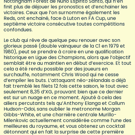
Nottingham Forest de Nuno Espirito Santo, qui n’en
finit plus de déjouer les pronostics et d’enchainer les
victoires. Ceux que l’on surnomme également les
Reds, ont enchainé, face à Luton en FA Cup, une
septième victoire consécutive toutes compétitions
confondues.
Le club qui rêve de quelque peu renouer avec son
glorieux passé (double vainqueur de la C1 en 1979 et
1980), peut se prendre à croire en une qualification
historique en Ligue des Champions, alors que l’objectif
semblait être au maintien en début d’exercice. Et tout
cela a été rendu possible par des joueurs en
surchauffe, notamment Chris Wood qui ne cesse
d’empiler les buts. L’attaquant néo-zélandais a déjà
fait tremblé les filets 12 fois cette saison, le tout avec
seulement 8,35 d’XG, prouvant bien que ce dernier
est sur un nuage en ce moment. Ajouté à cela des
ailiers percutants tels qu’Anthony Elanga et Callum
Hudson-Odoi, sans oublier le metronome Morgan
Gibbs-White, et une charnière centrale Murillo-
Milenkovic actuellement considérée comme l’une des
meilleures du royaume, et vous obtenez un cocktail
détonnant qui en fait la surprise de cette première