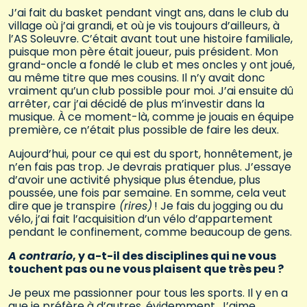
J’ai fait du basket pendant vingt ans, dans le club du
village où j’ai grandi, et où je vis toujours d’ailleurs, à
l’AS Soleuvre. C’était avant tout une histoire familiale,
puisque mon père était joueur, puis président. Mon
grand-oncle a fondé le club et mes oncles y ont joué,
au même titre que mes cousins. Il n’y avait donc
vraiment qu’un club possible pour moi. J’ai ensuite dû
arrêter, car j’ai décidé de plus m’investir dans la
musique. À ce moment-là, comme je jouais en équipe
première, ce n’était plus possible de faire les deux.
Aujourd’hui, pour ce qui est du sport, honnêtement, je
n’en fais pas trop. Je devrais pratiquer plus. J’essaye
d’avoir une activité physique plus étendue, plus
poussée, une fois par semaine. En somme, cela veut
dire que je transpire
(rires)
! Je fais du jogging ou du
vélo, j’ai fait l’acquisition d’un vélo d’appartement
pendant le confinement, comme beaucoup de gens.
A contrario
, y a-t-il des disciplines qui ne vous
touchent pas ou ne vous plaisent que très peu ?
Je peux me passionner pour tous les sports. Il y en a
que je préfère à d’autres, évidemment. J’aime