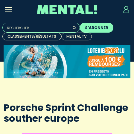
Rechercher :
S'ABONNER
Quand les résultats de l'auto-complétion sont disponibles, u
CLASSEMENTS/RÉSULTATS
MENTAL TV
Porsche Sprint Challenge
souther europe