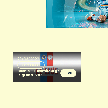
29/03/2022
FOOTBALL
Bosnie – Luxembourg :
LIRE
le grand live !