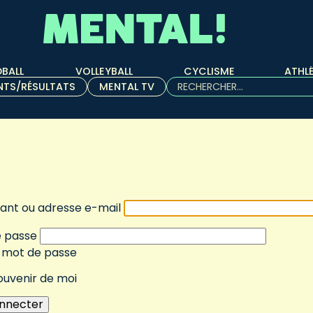
BALL
VOLLEYBALL
CYCLISME
ATHL
Rechercher :
NTS/RÉSULTATS
MENTAL TV
Quand les résultats de l'aut
fiant ou adresse e-mail
 passe
r mot de passe
ouvenir de moi