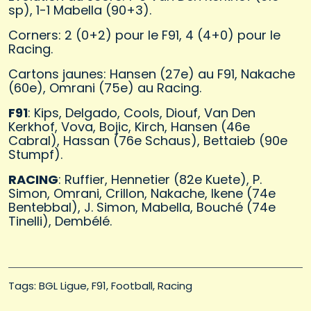
sp), 1-1 Mabella (90+3).
Corners: 2 (0+2) pour le F91, 4 (4+0) pour le
Racing.
Cartons jaunes: Hansen (27e) au F91, Nakache
(60e), Omrani (75e) au Racing.
F91
: Kips, Delgado, Cools, Diouf, Van Den
Kerkhof, Vova, Bojic, Kirch, Hansen (46e
Cabral), Hassan (76e Schaus), Bettaieb (90e
Stumpf).
RACING
: Ruffier, Hennetier (82e Kuete), P.
Simon, Omrani, Crillon, Nakache, Ikene (74e
Bentebbal), J. Simon, Mabella, Bouché (74e
Tinelli), Dembélé.
Tags: 
BGL Ligue
F91
Football
Racing