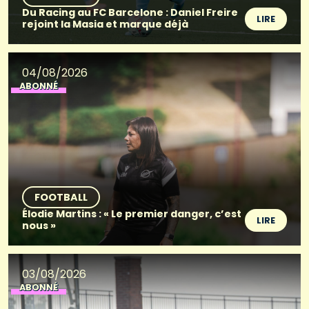
Du Racing au FC Barcelone : Daniel Freire
LIRE
rejoint la Masia et marque déjà
04/08/2026
ABONNÉ
FOOTBALL
Élodie Martins : « Le premier danger, c’est
LIRE
nous »
03/08/2026
ABONNÉ