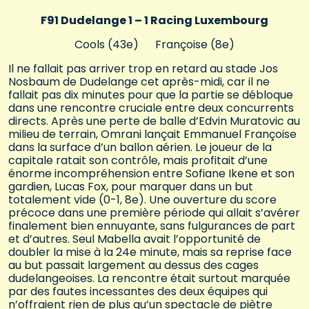
F91 Dudelange 1 – 1 Racing Luxembourg
Cools (43e) Françoise (8e)
Il ne fallait pas arriver trop en retard au stade Jos
Nosbaum de Dudelange cet après-midi, car il ne
fallait pas dix minutes pour que la partie se débloque
dans une rencontre cruciale entre deux concurrents
directs. Après une perte de balle d’Edvin Muratovic au
milieu de terrain, Omrani lançait Emmanuel Françoise
dans la surface d’un ballon aérien. Le joueur de la
capitale ratait son contrôle, mais profitait d’une
énorme incompréhension entre Sofiane Ikene et son
gardien, Lucas Fox, pour marquer dans un but
totalement vide (0-1, 8e). Une ouverture du score
précoce dans une première période qui allait s’avérer
finalement bien ennuyante, sans fulgurances de part
et d’autres. Seul Mabella avait l’opportunité de
doubler la mise à la 24e minute, mais sa reprise face
au but passait largement au dessus des cages
dudelangeoises. La rencontre était surtout marquée
par des fautes incessantes des deux équipes qui
n’offraient rien de plus qu’un spectacle de piètre