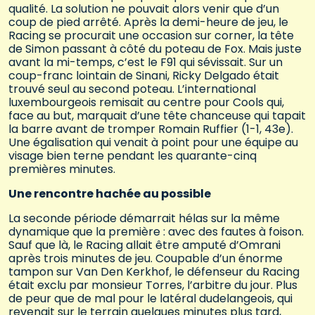
qualité. La solution ne pouvait alors venir que d’un
coup de pied arrêté. Après la demi-heure de jeu, le
Racing se procurait une occasion sur corner, la tête
de Simon passant à côté du poteau de Fox. Mais juste
avant la mi-temps, c’est le F91 qui sévissait. Sur un
coup-franc lointain de Sinani, Ricky Delgado était
trouvé seul au second poteau. L’international
luxembourgeois remisait au centre pour Cools qui,
face au but, marquait d’une tête chanceuse qui tapait
la barre avant de tromper Romain Ruffier (1-1, 43e).
Une égalisation qui venait à point pour une équipe au
visage bien terne pendant les quarante-cinq
premières minutes.
Une rencontre hachée au possible
La seconde période démarrait hélas sur la même
dynamique que la première : avec des fautes à foison.
Sauf que là, le Racing allait être amputé d’Omrani
après trois minutes de jeu. Coupable d’un énorme
tampon sur Van Den Kerkhof, le défenseur du Racing
était exclu par monsieur Torres, l’arbitre du jour. Plus
de peur que de mal pour le latéral dudelangeois, qui
revenait sur le terrain quelques minutes plus tard,