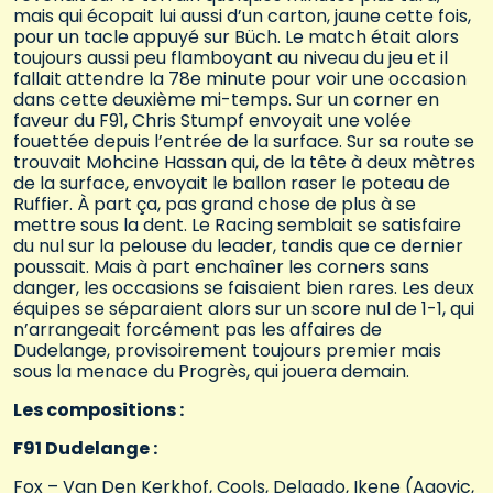
mais qui écopait lui aussi d’un carton, jaune cette fois,
pour un tacle appuyé sur Büch. Le match était alors
toujours aussi peu flamboyant au niveau du jeu et il
fallait attendre la 78e minute pour voir une occasion
dans cette deuxième mi-temps. Sur un corner en
faveur du F91, Chris Stumpf envoyait une volée
fouettée depuis l’entrée de la surface. Sur sa route se
trouvait Mohcine Hassan qui, de la tête à deux mètres
de la surface, envoyait le ballon raser le poteau de
Ruffier. À part ça, pas grand chose de plus à se
mettre sous la dent. Le Racing semblait se satisfaire
du nul sur la pelouse du leader, tandis que ce dernier
poussait. Mais à part enchaîner les corners sans
danger, les occasions se faisaient bien rares. Les deux
équipes se séparaient alors sur un score nul de 1-1, qui
n’arrangeait forcément pas les affaires de
Dudelange, provisoirement toujours premier mais
sous la menace du Progrès, qui jouera demain.
Les compositions :
F91 Dudelange :
Fox – Van Den Kerkhof, Cools, Delgado, Ikene (Agovic,