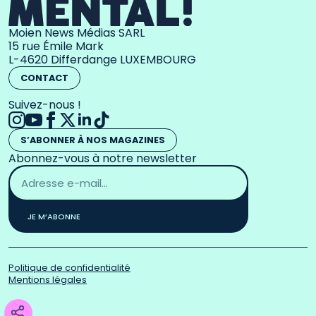
Moien News Médias SARL
15 rue Émile Mark
L-4620 Differdange LUXEMBOURG
CONTACT
Suivez-nous !
S’ABONNER À NOS MAGAZINES
Abonnez-vous à notre newsletter
Adresse
email
*
JE M’ABONNE
Politique de confidentialité
Mentions légales