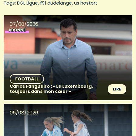
Tags: 
BGL Ligue
f91 dudelange
us hostert
07/08/2026
ABONNÉ
FOOTBALL
Carlos Fangueiro : « Le Luxembourg,
LIRE
toujours dans mon cœur »
05/08/2026