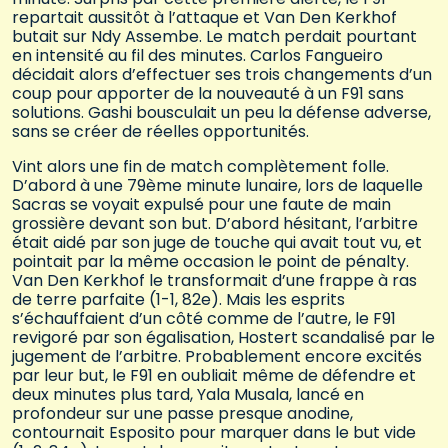
repartait aussitôt à l’attaque et Van Den Kerkhof
butait sur Ndy Assembe. Le match perdait pourtant
en intensité au fil des minutes. Carlos Fangueiro
décidait alors d’effectuer ses trois changements d’un
coup pour apporter de la nouveauté à un F91 sans
solutions. Gashi bousculait un peu la défense adverse,
sans se créer de réelles opportunités.
Vint alors une fin de match complètement folle.
D’abord à une 79ème minute lunaire, lors de laquelle
Sacras se voyait expulsé pour une faute de main
grossière devant son but. D’abord hésitant, l’arbitre
était aidé par son juge de touche qui avait tout vu, et
pointait par la même occasion le point de pénalty.
Van Den Kerkhof le transformait d’une frappe à ras
de terre parfaite (1-1, 82e). Mais les esprits
s’échauffaient d’un côté comme de l’autre, le F91
revigoré par son égalisation, Hostert scandalisé par le
jugement de l’arbitre. Probablement encore excités
par leur but, le F91 en oubliait même de défendre et
deux minutes plus tard, Yala Musala, lancé en
profondeur sur une passe presque anodine,
contournait Esposito pour marquer dans le but vide