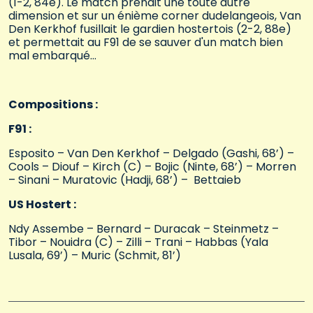
(1-2, 84e). Le match prenait une toute autre
dimension et sur un énième corner dudelangeois, Van
Den Kerkhof fusillait le gardien hostertois (2-2, 88e)
et permettait au F91 de se sauver d'un match bien
mal embarqué…
Compositions :
F91 :
Esposito – Van Den Kerkhof – Delgado (Gashi, 68’) –
Cools – Diouf – Kirch (C) – Bojic (Ninte, 68’) – Morren
– Sinani – Muratovic (Hadji, 68’) – Bettaieb
US Hostert :
Ndy Assembe – Bernard – Duracak – Steinmetz –
Tibor – Nouidra (C) – Zilli – Trani – Habbas (Yala
Lusala, 69’) – Muric (Schmit, 81’)