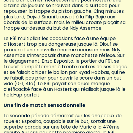
dizaine de joueurs se trouvait dans la surface pour
repousser la frappe du piston gauche. Cinq minutes
plus tard, Dejvid Sinani trouvait à la Filip Bojic aux
abords de la surface, mais le milieu croate plaçait sa
frappe au-dessus du but de Ndy Assembe.
Le F91 multipliait les occasions face à une équipe
d’Hostert trop peu dangereuse jusque là. Diouf se
procurait une nouvelle énorme occasion mais Ndy
Assembe s’interposait d’une manchette réflexe. Sur
le dégagement, Enzo Esposito, le portier du F91, se
trouait complètement à trente mètres de ses cages
et se faisait chiper le ballon par Ryad Habbas, qui ne
se faisait pas prier pour ouvrir le score dans un but
vide (0-1, 41e). Le F91 payait son cruel manque
d’efficacité face à un Hostert qui réalisait jusque là le
hold-up parfait.
Une fin de match sensationnelle
La seconde période démarrait sur les chapeaux de
roue et Esposito, coupable sur le but, sortait une
superbe parade sur une tête de Muric à la 47ème
minute. Surpris par cette première alerte, le F91