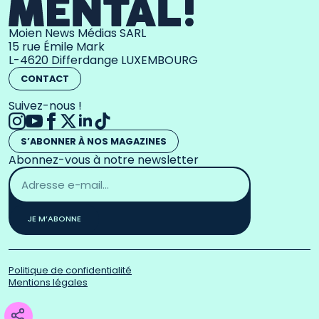
Moien News Médias SARL
15 rue Émile Mark
L-4620 Differdange LUXEMBOURG
CONTACT
Suivez-nous !
S’ABONNER À NOS MAGAZINES
Abonnez-vous à notre newsletter
Adresse
email
*
JE M’ABONNE
Politique de confidentialité
Mentions légales