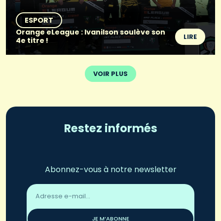
ESPORT
Orange eLeague : Ivanilson soulève son
LIRE
4e titre !
VOIR PLUS
Restez informés
Abonnez-vous à notre newsletter
Adresse
email
*
JE M’ABONNE